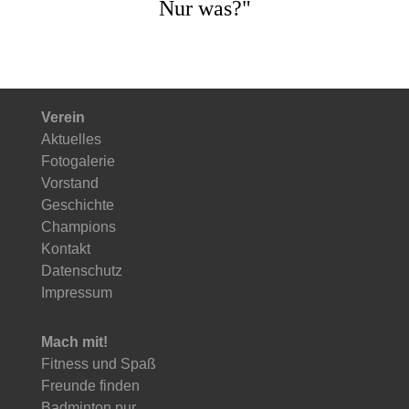
Nur was?"
Verein
Aktuelles
Fotogalerie
Vorstand
Geschichte
Champions
Kontakt
Datenschutz
Impressum
Mach mit!
Fitness und Spaß
Freunde finden
Badminton pur