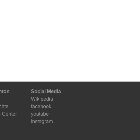
nton
Social Media
Wikipedia
chte
facebook
- Center
youtube
Instagram