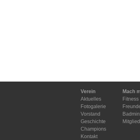
Verein
Mach m
Aktuelles
Fitness
Fotogalerie
Freunde
Vorstand
Badmint
Geschichte
Mitglie
Champions
Kontakt